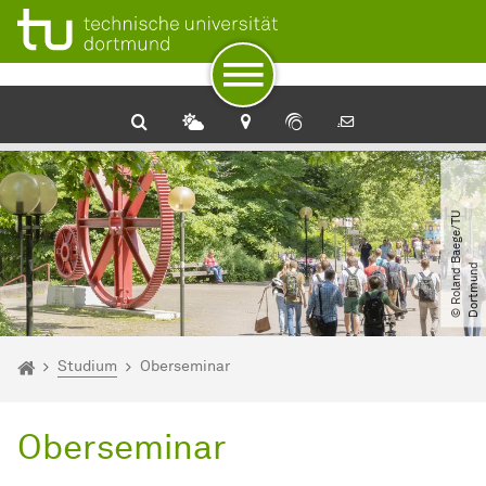
Zum Navigationspfad
Unterseiten von „Studium“
Zur Navigation
Zum Schnellzugriff
Zum Fuß der Seite mit weiteren Services
Zum Inhalt
Zur Startseite
Algorithm Engineering
©
R
o
l
a
n
d
B
a
e
g
e​
/​
T
U
D
o
r
t
m
u
n
d
Sie sind hier:
Home
Studium
Oberseminar
Oberseminar